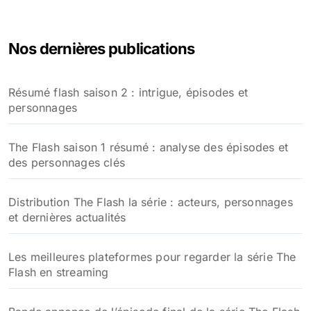
c
h
e
Nos dernières publications
r
c
h
Résumé flash saison 2 : intrigue, épisodes et
e
personnages
r
:
The Flash saison 1 résumé : analyse des épisodes et
des personnages clés
Distribution The Flash la série : acteurs, personnages
et dernières actualités
Les meilleures plateformes pour regarder la série The
Flash en streaming