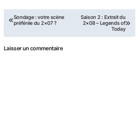
Navigation
Sondage : votre scène
Saison 2 : Extrait du
préférée du 2×07 ?
2×08 – Legends of
de
Today
l’article
Laisser un commentaire