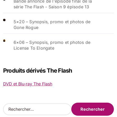
Bande annonce de l'épisode final de la
série The Flash - Saison 9 épisode 13
5×20 – Synopsis, promo et photos de
Gone Rogue
6×06 – Synopsis, promo et photos de
License To Elongate
Produits dérivés The Flash
DVD et Blu-ray The Flash
R
e