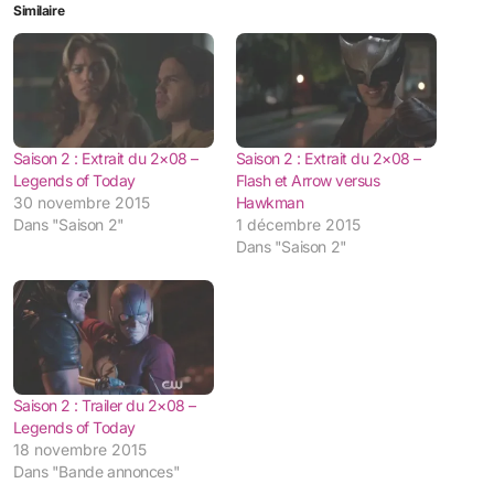
Similaire
Saison 2 : Extrait du 2×08 –
Saison 2 : Extrait du 2×08 –
Legends of Today
Flash et Arrow versus
30 novembre 2015
Hawkman
Dans "Saison 2"
1 décembre 2015
Dans "Saison 2"
Saison 2 : Trailer du 2×08 –
Legends of Today
18 novembre 2015
Dans "Bande annonces"