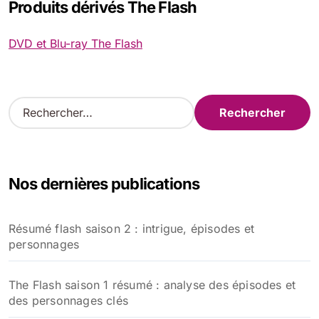
Produits dérivés The Flash
DVD et Blu-ray The Flash
R
e
c
h
e
Nos dernières publications
r
c
h
Résumé flash saison 2 : intrigue, épisodes et
e
personnages
r
:
The Flash saison 1 résumé : analyse des épisodes et
des personnages clés