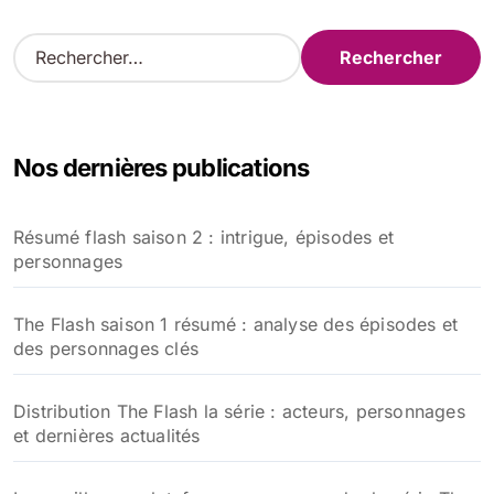
R
e
c
h
e
Nos dernières publications
r
c
h
Résumé flash saison 2 : intrigue, épisodes et
e
personnages
r
:
The Flash saison 1 résumé : analyse des épisodes et
des personnages clés
Distribution The Flash la série : acteurs, personnages
et dernières actualités