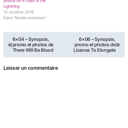
photos de A Flash of the
Lightning
12 octobre 2019
Dans "Bande annonces"
Navigation
6×04 – Synopsis,
6×06 – Synopsis,
promo et photos de
promo et photos de
de
There Will Be Blood
License To Elongate
l’article
Laisser un commentaire