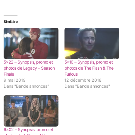
Similaire
5×22 – Synopsis, promo et
5×10 – Synopsis, promo et
photos de Legacy – Season
photos de The Flash & The
Finale
Furious
9 mai 2019
12 décembre 2018
Dans "Bande annonces"
Dans "Bande annonces"
6×02 – Synopsis, promo et