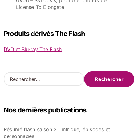
6×06 – Synopsis, promo et photos de
License To Elongate
Produits dérivés The Flash
DVD et Blu-ray The Flash
R
e
c
h
e
Nos dernières publications
r
c
h
Résumé flash saison 2 : intrigue, épisodes et
e
personnages
r