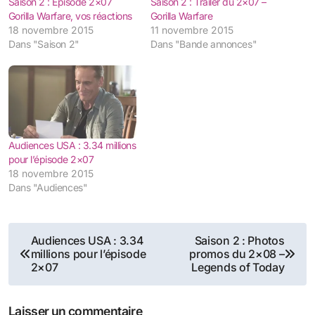
Saison 2 : Episode 2×07
Saison 2 : Trailer du 2×07 –
Gorilla Warfare, vos réactions
Gorilla Warfare
18 novembre 2015
11 novembre 2015
Dans "Saison 2"
Dans "Bande annonces"
Audiences USA : 3.34 millions
pour l’épisode 2×07
18 novembre 2015
Dans "Audiences"
Navigation
Audiences USA : 3.34
Saison 2 : Photos
millions pour l’épisode
promos du 2×08 –
de
2×07
Legends of Today
l’article
Laisser un commentaire