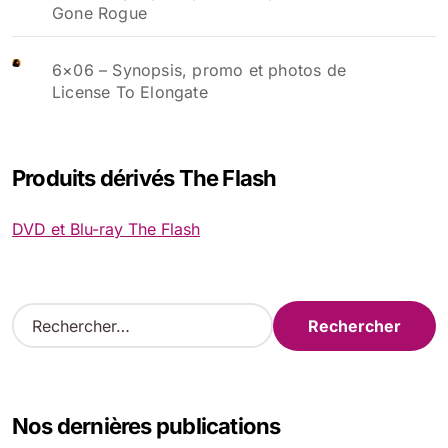
Gone Rogue
6×06 – Synopsis, promo et photos de
License To Elongate
Produits dérivés The Flash
DVD et Blu-ray The Flash
R
e
c
h
e
Nos dernières publications
r
c