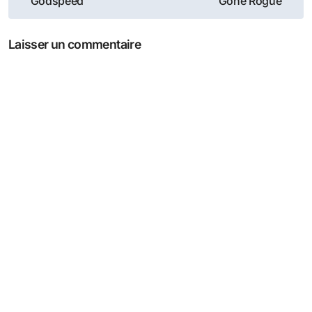
de
Godspeed
Gone Rogue
l’article
Laisser un commentaire