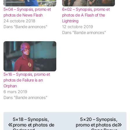
5×04 – Synopsis, promo et
6×02 – Synopsis, promo et
photos de News Flash
photos de A Flash of the
24 octobre 2018
Lightning
Dans "Bande annonces"
12 octobre 2019
Dans "Bande annonces"
5×16 – Synopsis, promo et
photos de Failure is an
Orphan
6 mars 2019
Dans "Bande annonces"
Navigation
5×18 – Synopsis,
5×20 – Synopsis,
promo et photos de
promo et photos de