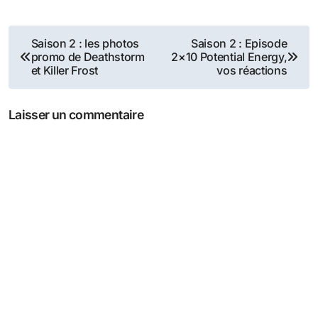
Navigation
Saison 2 : les photos
Saison 2 : Episode
promo de Deathstorm
2×10 Potential Energy,
de
et Killer Frost
vos réactions
l’article
Laisser un commentaire