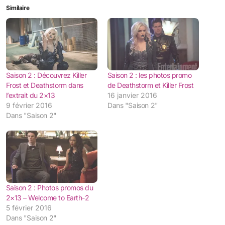
Similaire
Saison 2 : Découvrez Killer
Saison 2 : les photos promo
Frost et Deathstorm dans
de Deathstorm et Killer Frost
l’extrait du 2×13
16 janvier 2016
9 février 2016
Dans "Saison 2"
Dans "Saison 2"
Saison 2 : Photos promos du
2×13 – Welcome to Earth-2
5 février 2016
Dans "Saison 2"