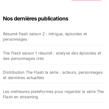
c
h
e
Nos dernières publications
r
c
h
Résumé flash saison 2 : intrigue, épisodes et
e
personnages
r
:
The Flash saison 1 résumé : analyse des épisodes et
des personnages clés
Distribution The Flash la série : acteurs, personnages
et dernières actualités
Les meilleures plateformes pour regarder la série The
Flash en streaming