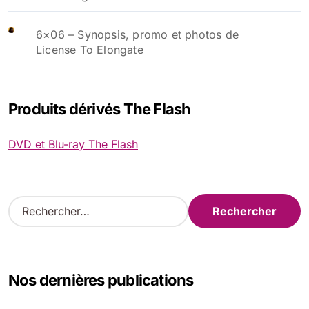
6×06 – Synopsis, promo et photos de
License To Elongate
Produits dérivés The Flash
DVD et Blu-ray The Flash
R
e
c
h
e
Nos dernières publications
r
c
h