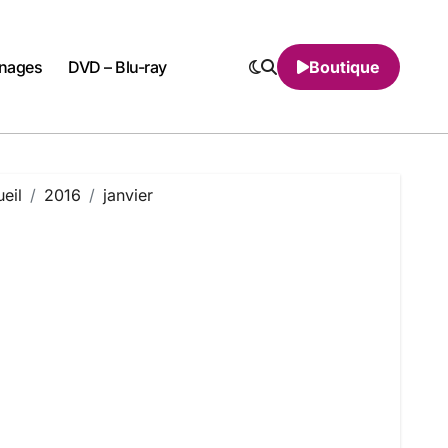
nnages
DVD – Blu-ray
Boutique
eil
2016
janvier