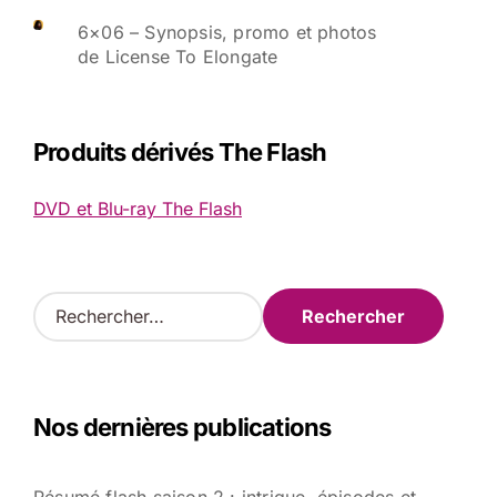
6×06 – Synopsis, promo et photos
de License To Elongate
Produits dérivés The Flash
DVD et Blu-ray The Flash
R
e
c
h
e
Nos dernières publications
r
c
h