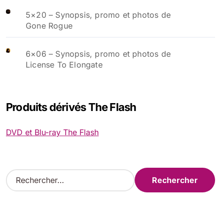
5×20 – Synopsis, promo et photos de
Gone Rogue
6×06 – Synopsis, promo et photos de
License To Elongate
Produits dérivés The Flash
DVD et Blu-ray The Flash
R
e
c
h
e