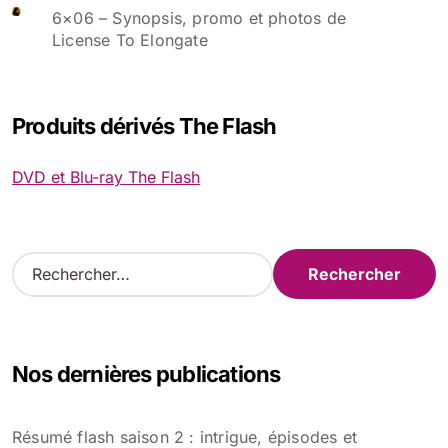
6×06 – Synopsis, promo et photos de
License To Elongate
Produits dérivés The Flash
DVD et Blu-ray The Flash
R
e
c
h
e
Nos dernières publications
r
c
h
Résumé flash saison 2 : intrigue, épisodes et
e