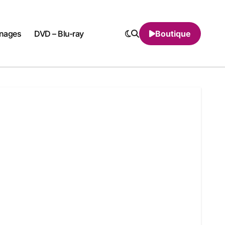
nnages
DVD – Blu-ray
Boutique