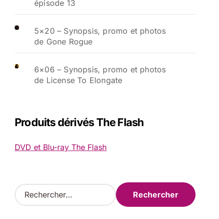
épisode 13
5×20 – Synopsis, promo et photos
de Gone Rogue
6×06 – Synopsis, promo et photos
de License To Elongate
Produits dérivés The Flash
DVD et Blu-ray The Flash
R
e
c