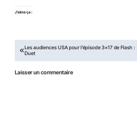
J’aime ça :
Navigation
Les audiences USA pour l’épisode 3×17 de Flash :
Duet
de
l’article
Laisser un commentaire