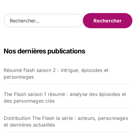
R
e
c
h
e
Nos dernières publications
r
c
h
Résumé flash saison 2 : intrigue, épisodes et
e
personnages
r
:
The Flash saison 1 résumé : analyse des épisodes et
des personnages clés
Distribution The Flash la série : acteurs, personnages
et dernières actualités