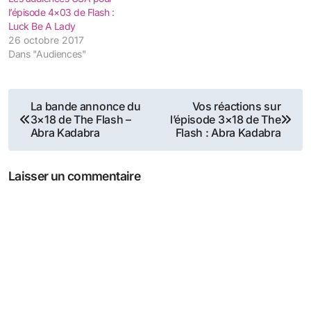
l’épisode 4×03 de Flash :
Luck Be A Lady
26 octobre 2017
Dans "Audiences"
Navigation
La bande annonce du
Vos réactions sur
3×18 de The Flash –
l’épisode 3×18 de The
de
Abra Kadabra
Flash : Abra Kadabra
l’article
Laisser un commentaire