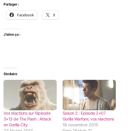
Partager :
Facebook
X
J’aime ça :
Similaire
Vos réactions sur l’épisode
Saison 2 : Episode 2×07
3×13 de The Flash : Attack
Gorilla Warfare, vos réactions
on Gorilla City
18 novembre 2015
22 février 2017
Dans "Saison 2"