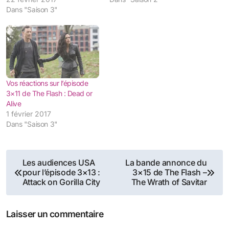
Dans "Saison 3"
Vos réactions sur l’épisode
3×11 de The Flash : Dead or
Alive
1 février 2017
Dans "Saison 3"
Navigation
Les audiences USA
La bande annonce du
pour l’épisode 3×13 :
3×15 de The Flash –
de
Attack on Gorilla City
The Wrath of Savitar
l’article
Laisser un commentaire