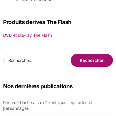
Produits dérivés The Flash
DVD et Blu-ray The Flash
R
e
c
h
e
Nos dernières publications
r
c
h
Résumé flash saison 2 : intrigue, épisodes et
e
personnages
r