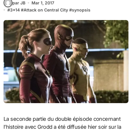
par JB
Mar 1, 2017
#
3x14
#
Attack on Central City
#
synopsis
La seconde partie du double épisode concernant
l’histoire avec Grodd a été diffusée hier soir sur la