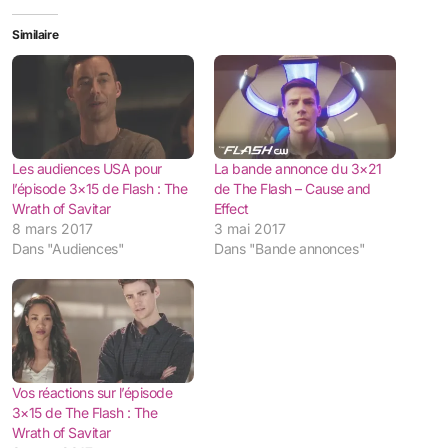
Similaire
Les audiences USA pour
La bande annonce du 3×21
l’épisode 3×15 de Flash : The
de The Flash – Cause and
Wrath of Savitar
Effect
8 mars 2017
3 mai 2017
Dans "Audiences"
Dans "Bande annonces"
Vos réactions sur l’épisode
3×15 de The Flash : The
Wrath of Savitar