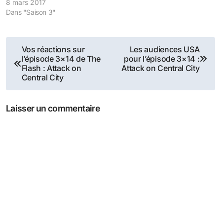
8 mars 2017
Dans "Saison 3"
Navigation
Vos réactions sur
Les audiences USA
l’épisode 3×14 de The
pour l’épisode 3×14 :
de
Flash : Attack on
Attack on Central City
Central City
l’article
Laisser un commentaire