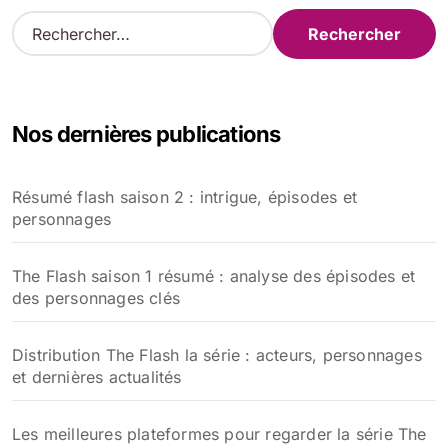
R
e
c
h
e
Nos dernières publications
r
c
h
Résumé flash saison 2 : intrigue, épisodes et
e
personnages
r
:
The Flash saison 1 résumé : analyse des épisodes et
des personnages clés
Distribution The Flash la série : acteurs, personnages
et dernières actualités
Les meilleures plateformes pour regarder la série The