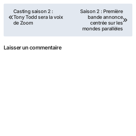
Navigation
Casting saison 2 :
Saison 2 : Première
Tony Todd sera la voix
bande annonce
de
de Zoom
centrée sur les
mondes parallèles
l’article
Laisser un commentaire