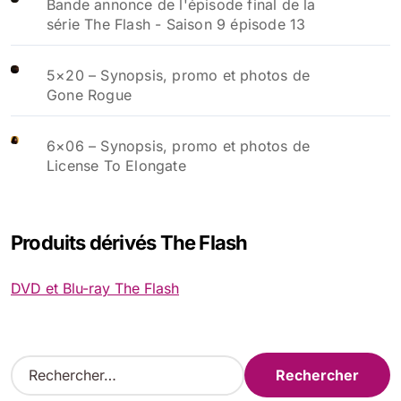
Bande annonce de l'épisode final de la
série The Flash - Saison 9 épisode 13
5×20 – Synopsis, promo et photos de
Gone Rogue
6×06 – Synopsis, promo et photos de
License To Elongate
Produits dérivés The Flash
DVD et Blu-ray The Flash
R
e