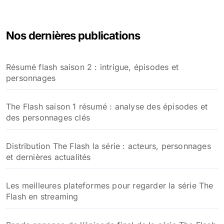
c
h
e
Nos dernières publications
r
c
h
Résumé flash saison 2 : intrigue, épisodes et
e
personnages
r
:
The Flash saison 1 résumé : analyse des épisodes et
des personnages clés
Distribution The Flash la série : acteurs, personnages
et dernières actualités
Les meilleures plateformes pour regarder la série The
Flash en streaming