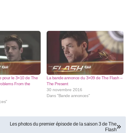
ue pour le 3×10 de The
La bande annonce du 3×09 de The Flash –
roblems From the
The Present
30 novembre 2016
Dans "Bande annonces"
ces"
Les photos du premier épisode de la saison 3 de The
Flash