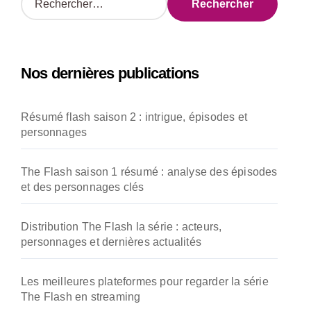
e
c
h
e
Nos dernières publications
r
c
h
Résumé flash saison 2 : intrigue, épisodes et
e
personnages
r
:
The Flash saison 1 résumé : analyse des épisodes
et des personnages clés
Distribution The Flash la série : acteurs,
personnages et dernières actualités
Les meilleures plateformes pour regarder la série
The Flash en streaming