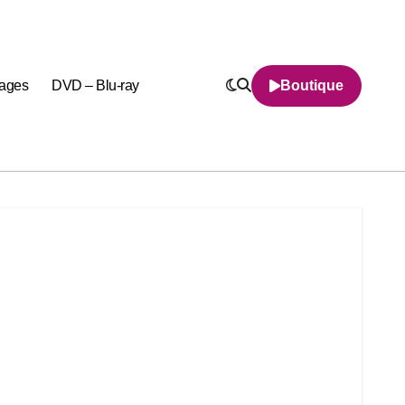
nages
DVD – Blu-ray
Boutique