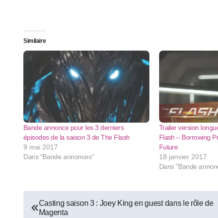
Similaire
Bande annonce pour les 3 derniers
Trailer version long
épisodes de la saison 3 de The Flash
Flash – Borrowing P
9 mai 2017
Future
Dans "Bande annonces"
18 janvier 2017
Dans "Bande annon
Navigation
Casting saison 3 : Joey King en guest dans le rôle de
Magenta