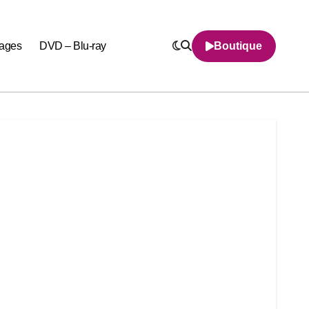
nages
DVD – Blu-ray
Boutique