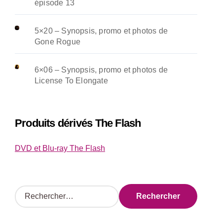
épisode 13
5×20 – Synopsis, promo et photos de
Gone Rogue
6×06 – Synopsis, promo et photos de
License To Elongate
Produits dérivés The Flash
DVD et Blu-ray The Flash
R
e
c