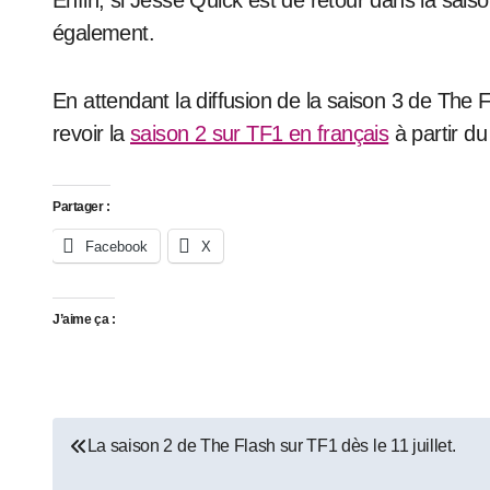
Enfin, si Jesse Quick est de retour dans la sais
également.
En attendant la diffusion de la saison 3 de The 
revoir la
saison 2 sur TF1 en français
à partir du 
Partager :
Facebook
X
J’aime ça :
Navigation
La saison 2 de The Flash sur TF1 dès le 11 juillet.
de