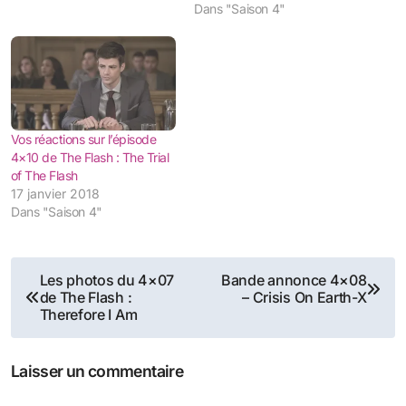
Dans "Saison 4"
Vos réactions sur l’épisode
4×10 de The Flash : The Trial
of The Flash
17 janvier 2018
Dans "Saison 4"
Navigation
Les photos du 4×07
Bande annonce 4×08
de The Flash :
– Crisis On Earth-X
de
Therefore I Am
l’article
Laisser un commentaire