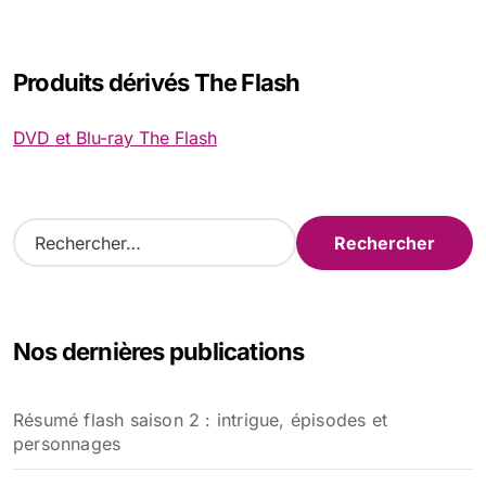
Produits dérivés The Flash
DVD et Blu-ray The Flash
R
e
c
h
e
Nos dernières publications
r
c
h
Résumé flash saison 2 : intrigue, épisodes et
e
personnages
r