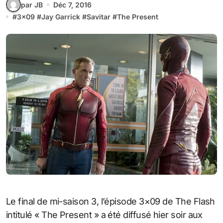
par JB
Déc 7, 2016
#
3x09
#
Jay Garrick
#
Savitar
#
The Present
Le final de mi-saison 3, l’épisode 3×09 de The Flash
intitulé « The Present » a été diffusé hier soir aux