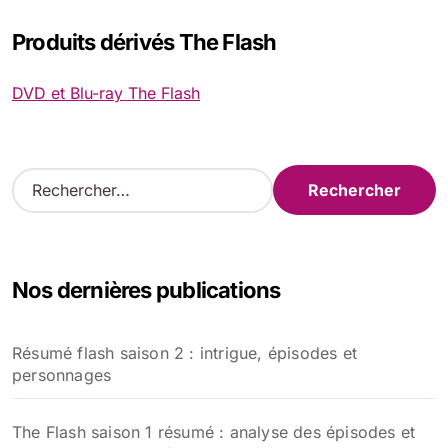
Produits dérivés The Flash
DVD et Blu-ray The Flash
R
e
c
h
e
Nos dernières publications
r
c
h
Résumé flash saison 2 : intrigue, épisodes et
e
personnages
r
:
The Flash saison 1 résumé : analyse des épisodes et