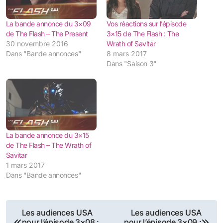
La bande annonce du 3×09
Vos réactions sur l’épisode
de The Flash – The Present
3×15 de The Flash : The
30 novembre 2016
Wrath of Savitar
Dans "Bande annonces"
8 mars 2017
Dans "Saison 3"
La bande annonce du 3×15
de The Flash – The Wrath of
Savitar
1 mars 2017
Dans "Bande annonces"
Navigation
Les audiences USA
Les audiences USA
pour l’épisode 3×08 :
pour l’épisode 3×09 :