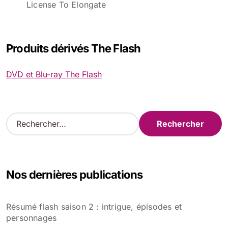
License To Elongate
Produits dérivés The Flash
DVD et Blu-ray The Flash
R
e
c
h
e
Nos dernières publications
r
c
h
Résumé flash saison 2 : intrigue, épisodes et
e
personnages
r