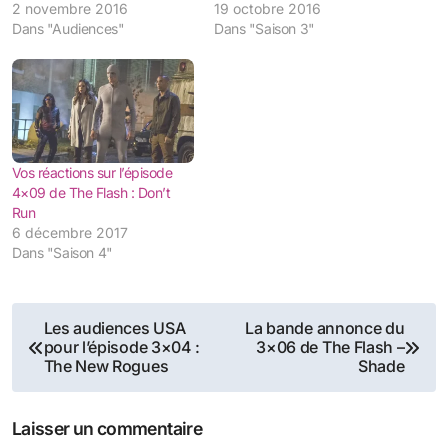
2 novembre 2016
19 octobre 2016
Dans "Audiences"
Dans "Saison 3"
Vos réactions sur l’épisode
4×09 de The Flash : Don’t
Run
6 décembre 2017
Dans "Saison 4"
Navigation
Les audiences USA
La bande annonce du
pour l’épisode 3×04 :
3×06 de The Flash –
de
The New Rogues
Shade
l’article
Laisser un commentaire