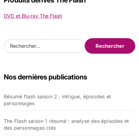
Produits dérivés The Flash
DVD et Blu-ray The Flash
R
e
c
h
e
Nos dernières publications
r
c
h
Résumé flash saison 2 : intrigue, épisodes et
e
personnages
r
:
The Flash saison 1 résumé : analyse des épisodes et
des personnages clés