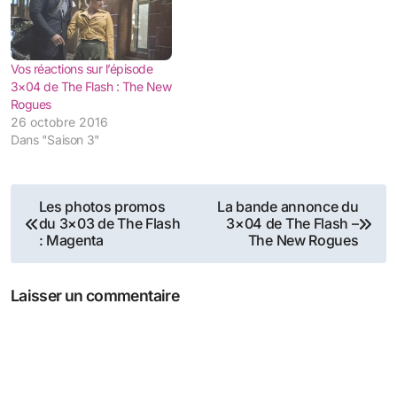
Vos réactions sur l’épisode
3×04 de The Flash : The New
Rogues
26 octobre 2016
Dans "Saison 3"
Navigation
Les photos promos
La bande annonce du
du 3×03 de The Flash
3×04 de The Flash –
de
: Magenta
The New Rogues
l’article
Laisser un commentaire