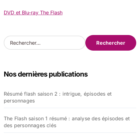
DVD et Blu-ray The Flash
R
e
c
h
e
Nos dernières publications
r
c
h
Résumé flash saison 2 : intrigue, épisodes et
e
personnages
r
:
The Flash saison 1 résumé : analyse des épisodes et
des personnages clés