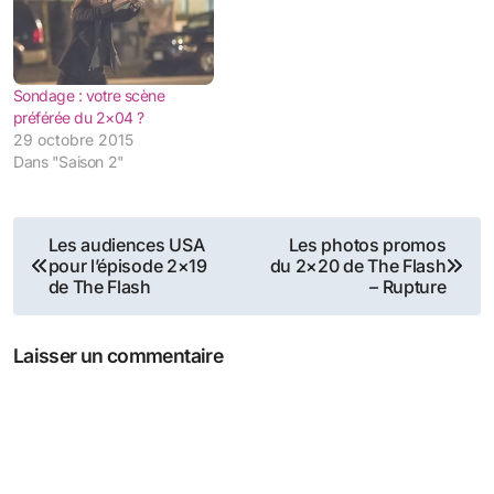
Sondage : votre scène
préférée du 2×04 ?
29 octobre 2015
Dans "Saison 2"
Navigation
Les audiences USA
Les photos promos
pour l’épisode 2×19
du 2×20 de The Flash
de
de The Flash
– Rupture
l’article
Laisser un commentaire