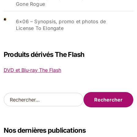
Gone Rogue
6×06 – Synopsis, promo et photos de
License To Elongate
Produits dérivés The Flash
DVD et Blu-ray The Flash
R
e
c
h
e
Nos dernières publications
r
c