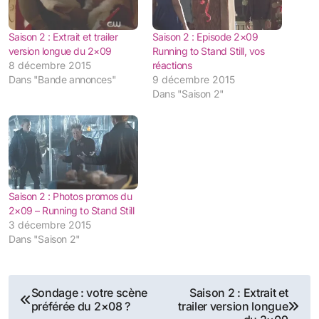
Saison 2 : Extrait et trailer
Saison 2 : Episode 2×09
version longue du 2×09
Running to Stand Still, vos
8 décembre 2015
réactions
Dans "Bande annonces"
9 décembre 2015
Dans "Saison 2"
Saison 2 : Photos promos du
2×09 – Running to Stand Still
3 décembre 2015
Dans "Saison 2"
Navigation
Sondage : votre scène
Saison 2 : Extrait et
préférée du 2×08 ?
trailer version longue