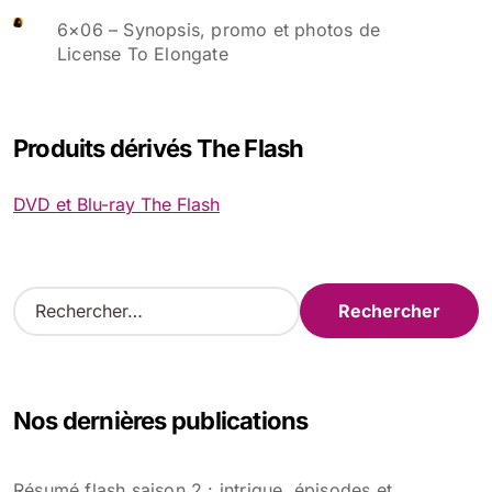
6×06 – Synopsis, promo et photos de
License To Elongate
Produits dérivés The Flash
DVD et Blu-ray The Flash
R
e
c
h
e
Nos dernières publications
r
c
h
Résumé flash saison 2 : intrigue, épisodes et
e