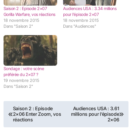
Saison 2 : Episode 2×07
Audiences USA : 3.34 millions
Gorilla Warfare, vos réactions
pour l’épisode 2×07
18 novembre 2015
18 novembre 2015
Dans "Saison 2"
Dans "Audiences"
Sondage : votre scène
préférée du 2×07 ?
19 novembre 2015
Dans "Saison 2"
Navigation
Saison 2 : Episode
Audiences USA : 3.61
2×06 Enter Zoom, vos
millions pour l’épisode
de
réactions
2×06