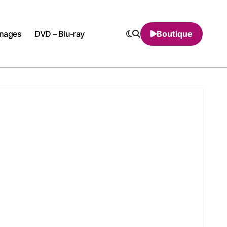
nnages
DVD – Blu-ray
Boutique