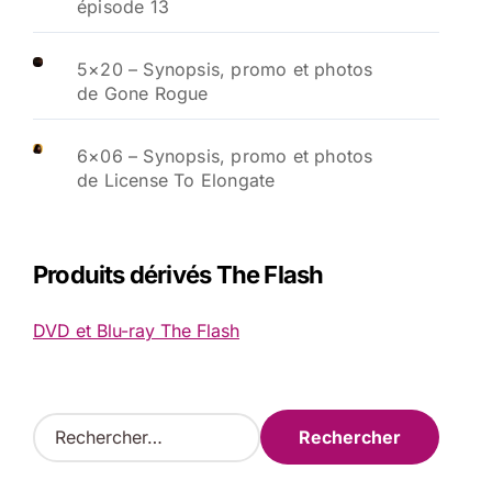
épisode 13
5×20 – Synopsis, promo et photos
de Gone Rogue
6×06 – Synopsis, promo et photos
de License To Elongate
Produits dérivés The Flash
DVD et Blu-ray The Flash
R
e
c