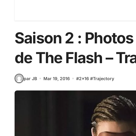
Saison 2 : Photo
de The Flash – Tr
par JB
Mar 19, 2016
#
2x16
#
Trajectory