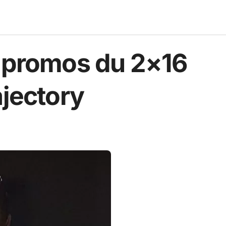
s promos du 2×16
ajectory