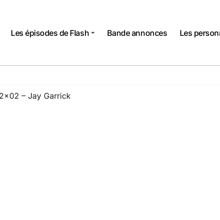
Les épisodes de Flash
Bande annonces
Les perso
2×02 – Jay Garrick