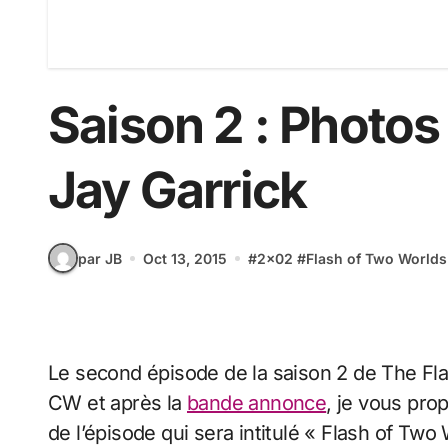
Saison 2 : Photo
Jay Garrick
par JB
Oct 13, 2015
#
2x02
#
Flash of Two Worlds
Le second épisode de la saison 2 de The Flash sera diffusé ce soir aux USA sur la chaîne
CW et après la
bande annonce
, je vous pro
de l’épisode qui sera intitulé « Flash of Tw