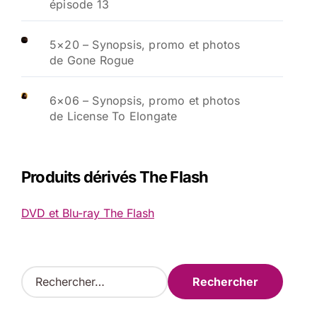
épisode 13
5×20 – Synopsis, promo et photos
de Gone Rogue
6×06 – Synopsis, promo et photos
de License To Elongate
Produits dérivés The Flash
DVD et Blu-ray The Flash
R
e
c