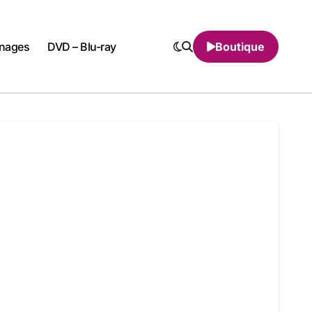
nnages
DVD – Blu-ray
Boutique