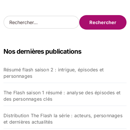
R
e
c
h
e
Nos dernières publications
r
c
h
Résumé flash saison 2 : intrigue, épisodes et
e
personnages
r
:
The Flash saison 1 résumé : analyse des épisodes et
des personnages clés
Distribution The Flash la série : acteurs, personnages
et dernières actualités