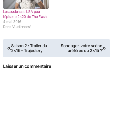
Les audiences USA pour
l’épisode 2×20 de The Flash
4 mai 2016
Dans "Audiences"
Navigation
Saison 2 : Trailer du
Sondage : votre scène
2×16 – Trajectory
préférée du 2×15 ?
de
l’article
Laisser un commentaire