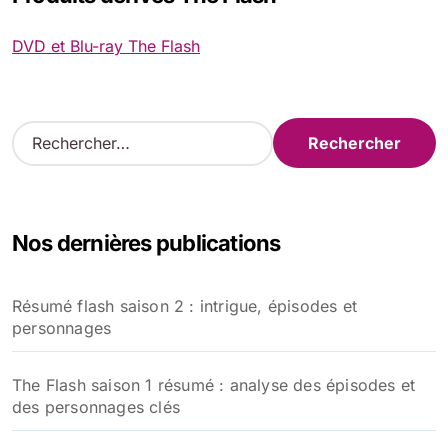
DVD et Blu-ray The Flash
R
e
c
h
e
Nos dernières publications
r
c
h
Résumé flash saison 2 : intrigue, épisodes et
e
personnages
r
:
The Flash saison 1 résumé : analyse des épisodes et
des personnages clés