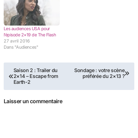
Les audiences USA pour
l’épisode 2×19 de The Flash
27 avril 2016
Dans "Audiences"
Navigation
Saison 2 : Trailer du
Sondage : votre scène
2×14 – Escape from
préférée du 2×13 ?
de
Earth-2
l’article
Laisser un commentaire