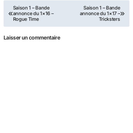
Navigation
Saison 1 – Bande
Saison 1 – Bande
annonce du 1×16 –
annonce du 1×17 –
de
Rogue Time
Tricksters
l’article
Laisser un commentaire