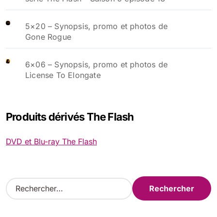
5×20 – Synopsis, promo et photos de
Gone Rogue
6×06 – Synopsis, promo et photos de
License To Elongate
Produits dérivés The Flash
DVD et Blu-ray The Flash
R
e
c
h