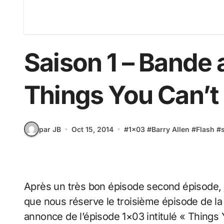
Saison 1 – Bande
Things You Can’t
par JB
Oct 15, 2014
#
1x03
#
Barry Allen
#
Flash
#
Après un très bon épisode second épisode, je vous propose sans plus attendre de voir ce
que nous réserve le troisième épisode de la
annonce de l’épisode 1×03 intitulé « Things 