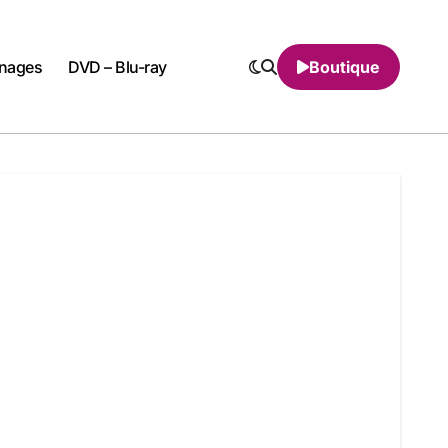
nnages
DVD – Blu-ray
Boutique