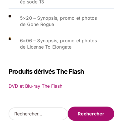
épisode 13
5×20 – Synopsis, promo et photos
de Gone Rogue
6×06 – Synopsis, promo et photos
de License To Elongate
Produits dérivés The Flash
DVD et Blu-ray The Flash
R
e
c