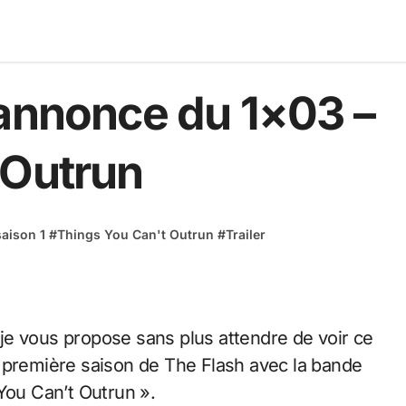
 annonce du 1×03 –
 Outrun
saison 1
#
Things You Can't Outrun
#
Trailer
 première saison de The Flash avec la bande
You Can’t Outrun ».