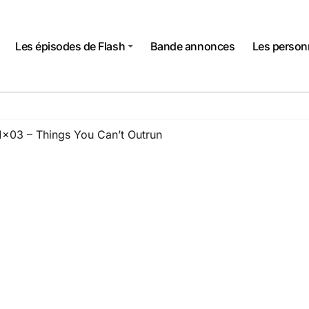
Les épisodes de Flash
Bande annonces
Les perso
1×03 – Things You Can’t Outrun