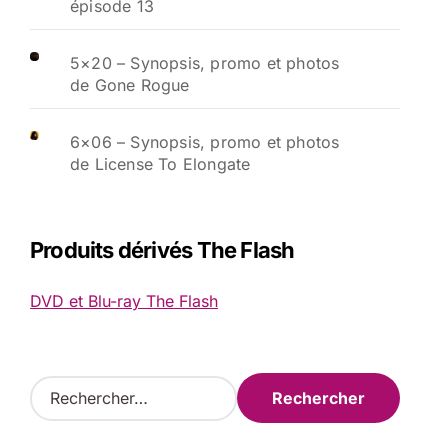
épisode 13
5×20 – Synopsis, promo et photos
de Gone Rogue
6×06 – Synopsis, promo et photos
de License To Elongate
Produits dérivés The Flash
DVD et Blu-ray The Flash
R
e
c