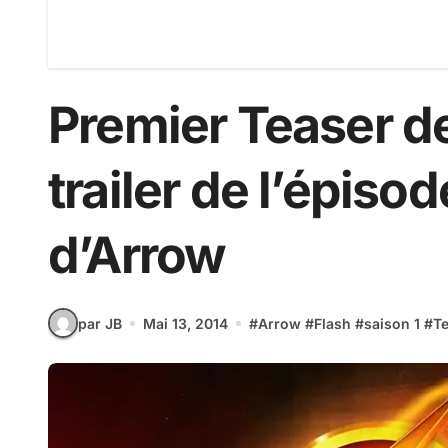
Premier Teaser de
trailer de l’épisod
d’Arrow
par JB
Mai 13, 2014
#
Arrow
#
Flash
#
saison 1
#
T