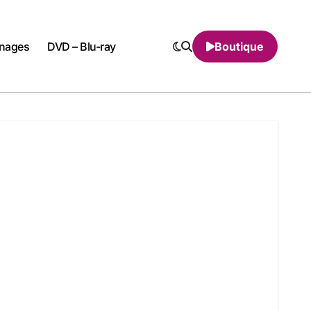
nnages
DVD – Blu-ray
Boutique