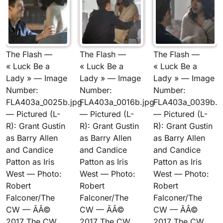
The Flash —
The Flash —
The Flash —
« Luck Be a
« Luck Be a
« Luck Be a
Lady » — Image
Lady » — Image
Lady » — Image
Number:
Number:
Number:
FLA403a_0025b.jpg
FLA403a_0016b.jpg
FLA403a_0039b.j
— Pictured (L-
— Pictured (L-
— Pictured (L-
R): Grant Gustin
R): Grant Gustin
R): Grant Gustin
as Barry Allen
as Barry Allen
as Barry Allen
and Candice
and Candice
and Candice
Patton as Iris
Patton as Iris
Patton as Iris
West — Photo:
West — Photo:
West — Photo:
Robert
Robert
Robert
Falconer/The
Falconer/The
Falconer/The
CW — ÃÂ©
CW — ÃÂ©
CW — ÃÂ©
2017 The CW
2017 The CW
2017 The CW