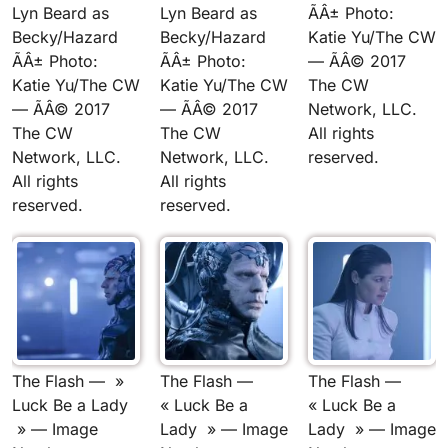
Lyn Beard as
Lyn Beard as
ÃÂ± Photo:
Becky/Hazard
Becky/Hazard
Katie Yu/The CW
ÃÂ± Photo:
ÃÂ± Photo:
— ÃÂ© 2017
Katie Yu/The CW
Katie Yu/The CW
The CW
— ÃÂ© 2017
— ÃÂ© 2017
Network, LLC.
The CW
The CW
All rights
Network, LLC.
Network, LLC.
reserved.
All rights
All rights
reserved.
reserved.
The Flash — »
The Flash —
The Flash —
Luck Be a Lady
« Luck Be a
« Luck Be a
» — Image
Lady » — Image
Lady » — Image