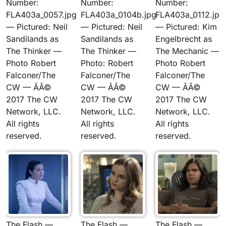
Number:
Number:
Number:
FLA403a_0057.jpg
FLA403a_0104b.jpg
FLA403a_0112.jpg
— Pictured: Neil
— Pictured: Neil
— Pictured: Kim
Sandilands as
Sandilands as
Engelbrecht as
The Thinker —
The Thinker —
The Mechanic —
Photo Robert
Photo: Robert
Photo Robert
Falconer/The
Falconer/The
Falconer/The
CW — ÃÂ©
CW — ÃÂ©
CW — ÃÂ©
2017 The CW
2017 The CW
2017 The CW
Network, LLC.
Network, LLC.
Network, LLC.
All rights
All rights
All rights
reserved.
reserved.
reserved.
The Flash —
The Flash —
The Flash —