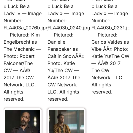
« Luck Be a
« Luck Be a
« Luck Be a
Lady » — Image
Lady » — Image
Lady » — Image
Number:
Number:
Number:
FLA403a_0076b.jpg
FLA403b_0240.jpg
FLA403b_0231.jp
— Pictured: Kim
— Pictured:
— Pictured:
Engelbrecht as
Danielle
Carlos Valdes as
The Mechanic —
Panabaker as
Vibe ÃÂ± Photo:
Photo: Robert
Caitlin SnowÃÂ±
Katie Yu/The CW
Falconer/The
Photo: Katie
— ÃÂ© 2017
CW — ÃÂ©
Yu/The CW —
The CW
2017 The CW
ÃÂ© 2017 The
Network, LLC.
Network, LLC.
CW Network,
All rights
All rights
LLC. All rights
reserved.
reserved.
reserved.