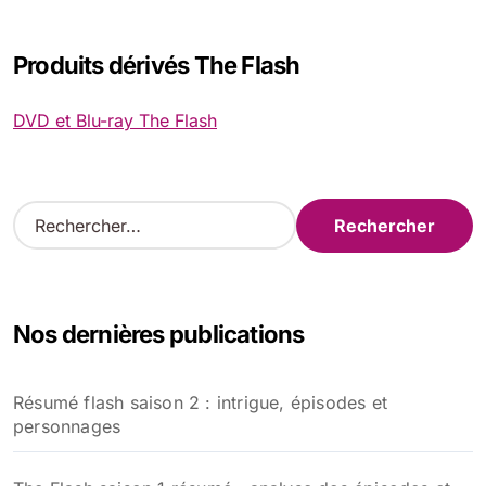
Produits dérivés The Flash
DVD et Blu-ray The Flash
R
e
c
h
e
Nos dernières publications
r
c
h
Résumé flash saison 2 : intrigue, épisodes et
e
personnages
r
: