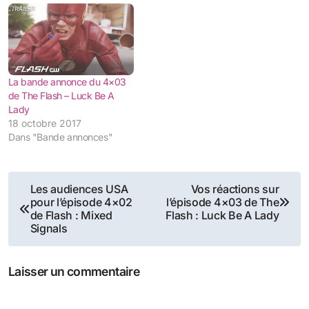
La bande annonce du 4×03
de The Flash – Luck Be A
Lady
18 octobre 2017
Dans "Bande annonces"
Navigation
Les audiences USA
Vos réactions sur
pour l’épisode 4×02
l’épisode 4×03 de The
de
de Flash : Mixed
Flash : Luck Be A Lady
Signals
l’article
Laisser un commentaire