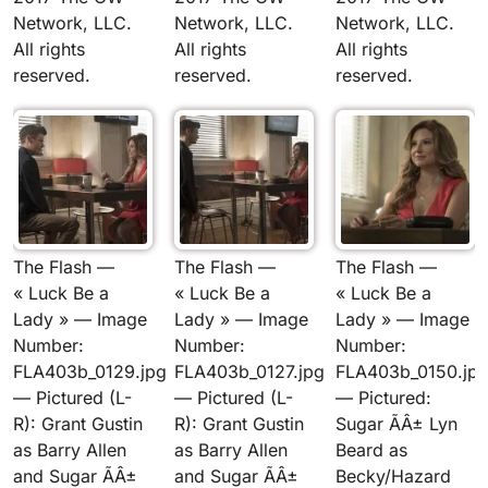
Network, LLC.
Network, LLC.
Network, LLC.
All rights
All rights
All rights
reserved.
reserved.
reserved.
The Flash —
The Flash —
The Flash —
« Luck Be a
« Luck Be a
« Luck Be a
Lady » — Image
Lady » — Image
Lady » — Image
Number:
Number:
Number:
FLA403b_0129.jpg
FLA403b_0127.jpg
FLA403b_0150.jp
— Pictured (L-
— Pictured (L-
— Pictured:
R): Grant Gustin
R): Grant Gustin
Sugar ÃÂ± Lyn
as Barry Allen
as Barry Allen
Beard as
and Sugar ÃÂ±
and Sugar ÃÂ±
Becky/Hazard