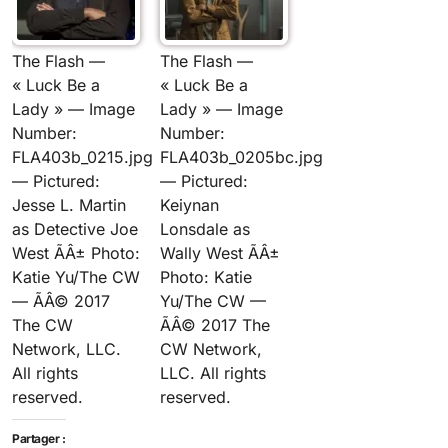
The Flash —
The Flash —
« Luck Be a
« Luck Be a
Lady » — Image
Lady » — Image
Number:
Number:
FLA403b_0215.jpg
FLA403b_0205bc.jpg
— Pictured:
— Pictured:
Jesse L. Martin
Keiynan
as Detective Joe
Lonsdale as
West ÃÂ± Photo:
Wally West ÃÂ±
Katie Yu/The CW
Photo: Katie
— ÃÂ© 2017
Yu/The CW —
The CW
ÃÂ© 2017 The
Network, LLC.
CW Network,
All rights
LLC. All rights
reserved.
reserved.
Partager :