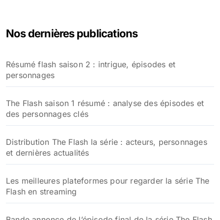
h
e
Nos dernières publications
r
c
h
Résumé flash saison 2 : intrigue, épisodes et
e
personnages
r
:
The Flash saison 1 résumé : analyse des épisodes et
des personnages clés
Distribution The Flash la série : acteurs, personnages
et dernières actualités
Les meilleures plateformes pour regarder la série The
Flash en streaming
Bande annonce de l’épisode final de la série The Flash