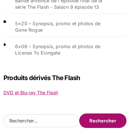
Bande annonce de l'épisode final de la
série The Flash - Saison 9 épisode 13
5×20 – Synopsis, promo et photos de
Gone Rogue
6×06 – Synopsis, promo et photos de
License To Elongate
Produits dérivés The Flash
DVD et Blu-ray The Flash
R
e
c