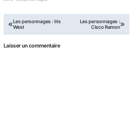
Navigation
Les personnages : Iris
Les personnages :
West
Cisco Ramon
de
l’article
Laisser un commentaire