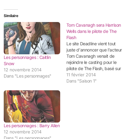
Similaire
Tom Cavanagh sera Harrison
Wells dans le pilote de The
Flash
Le site Deadline vient tout
juste d'annoncer que l'acteur
Tom Cavanagh venait de
Les personnages : Caitlin
rejoindre le casting pour le
Snow
pilote de The Flash, basé sur
12 novembre 2014
DC Comics. Le projet, entre
11 février 2014
Dans "Les personnages"
Warner Bros TV et Berlanti
Dans "Saison 1"
Productions, est basé sur
l'une histoire d'origine de
Barry Allen, alias The Flash
(Grant Gustin), un…
Les personnages : Barry Allen
12 novembre 2014
Dans "Les personnages"