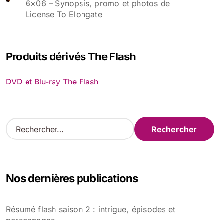
6×06 – Synopsis, promo et photos de
License To Elongate
Produits dérivés The Flash
DVD et Blu-ray The Flash
R
e
c
h
e
Nos dernières publications
r
c
h
Résumé flash saison 2 : intrigue, épisodes et
e
personnages