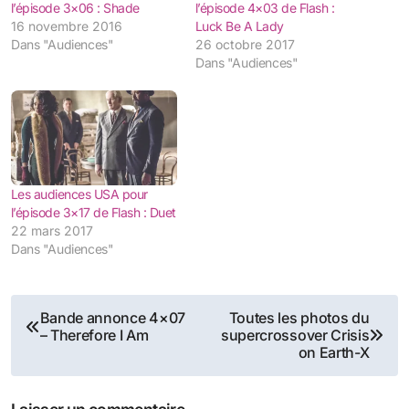
l’épisode 3×06 : Shade
l’épisode 4×03 de Flash :
16 novembre 2016
Luck Be A Lady
Dans "Audiences"
26 octobre 2017
Dans "Audiences"
Les audiences USA pour
l’épisode 3×17 de Flash : Duet
22 mars 2017
Dans "Audiences"
Navigation
Bande annonce 4×07
Toutes les photos du
– Therefore I Am
supercrossover Crisis
de
on Earth-X
l’article