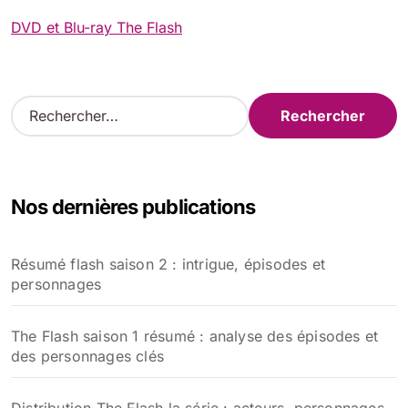
DVD et Blu-ray The Flash
R
e
c
h
e
Nos dernières publications
r
c
h
Résumé flash saison 2 : intrigue, épisodes et
e
personnages
r
:
The Flash saison 1 résumé : analyse des épisodes et
des personnages clés