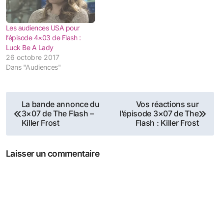
Les audiences USA pour
l’épisode 4×03 de Flash :
Luck Be A Lady
26 octobre 2017
Dans "Audiences"
Navigation
La bande annonce du
Vos réactions sur
3×07 de The Flash –
l’épisode 3×07 de The
de
Killer Frost
Flash : Killer Frost
l’article
Laisser un commentaire