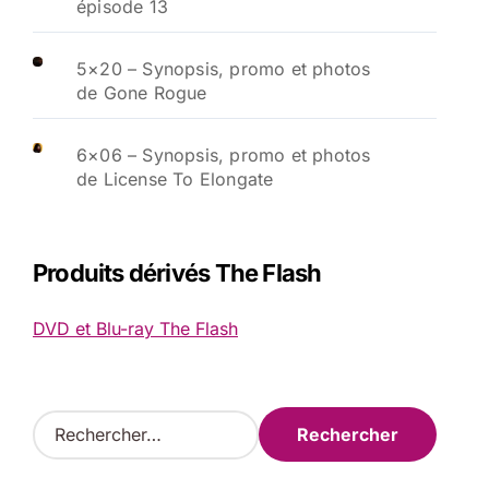
épisode 13
5×20 – Synopsis, promo et photos
de Gone Rogue
6×06 – Synopsis, promo et photos
de License To Elongate
Produits dérivés The Flash
DVD et Blu-ray The Flash
R
e
c