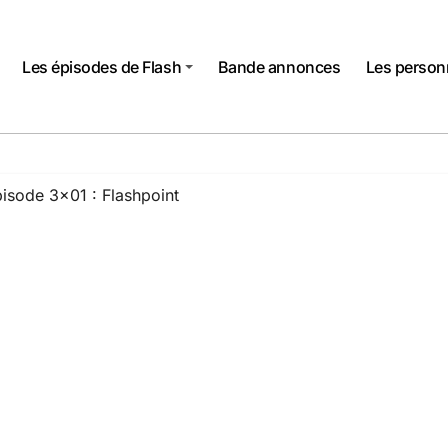
Les épisodes de Flash
Bande annonces
Les perso
isode 3×01 : Flashpoint