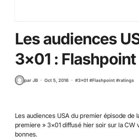
Les audiences US
3×01 : Flashpoint
par JB
Oct 5, 2016
#
3x01
#
Flashpoint
#
ratings
Les audiences USA du premier épisode de la saison 3 de The Flash, l’épisode de « season
premiere » 3×01 diffusé hier soir sur la CW
bonnes.