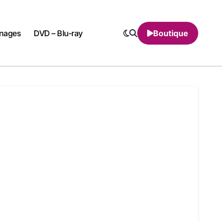
nnages
DVD – Blu-ray
Boutique