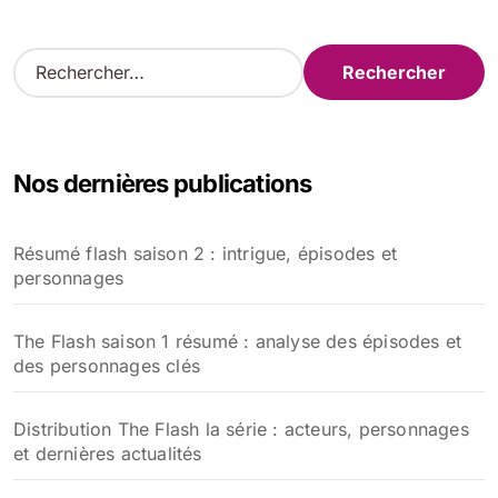
R
e
c
h
e
Nos dernières publications
r
c
h
Résumé flash saison 2 : intrigue, épisodes et
e
personnages
r
:
The Flash saison 1 résumé : analyse des épisodes et
des personnages clés
Distribution The Flash la série : acteurs, personnages
et dernières actualités