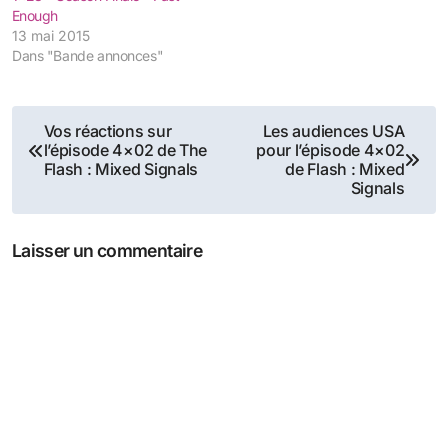
Enough
13 mai 2015
Dans "Bande annonces"
Navigation
Vos réactions sur
Les audiences USA
l’épisode 4×02 de The
pour l’épisode 4×02
de
Flash : Mixed Signals
de Flash : Mixed
Signals
l’article
Laisser un commentaire