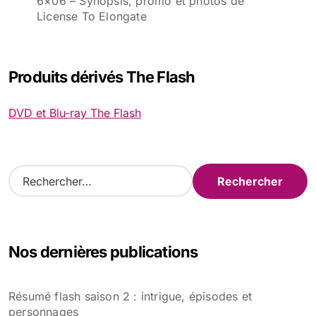
6×06 – Synopsis, promo et photos de
License To Elongate
Produits dérivés The Flash
DVD et Blu-ray The Flash
R
e
c
h
e
Nos dernières publications
r
c
h
Résumé flash saison 2 : intrigue, épisodes et
e
personnages
r