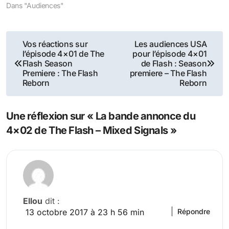
Dans "Audiences"
Navigation
Vos réactions sur
Les audiences USA
l’épisode 4×01 de The
pour l’épisode 4×01
de
Flash Season
de Flash : Season
Premiere : The Flash
premiere – The Flash
l’article
Reborn
Reborn
Une réflexion sur « La bande annonce du
4×02 de The Flash – Mixed Signals »
Ellou
dit :
13 octobre 2017 à 23 h 56 min
Répondre