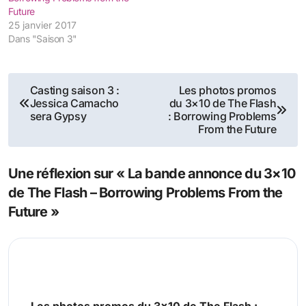
Future
25 janvier 2017
Dans "Saison 3"
Navigation
Casting saison 3 :
Les photos promos
Jessica Camacho
du 3×10 de The Flash
de
sera Gypsy
: Borrowing Problems
From the Future
l’article
Une réflexion sur « La bande annonce du 3×10
de The Flash – Borrowing Problems From the
Future »
Les photos promos du 3×10 de The Flash :