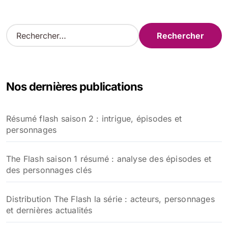
R
e
c
h
e
Nos dernières publications
r
c
h
Résumé flash saison 2 : intrigue, épisodes et
e
personnages
r
:
The Flash saison 1 résumé : analyse des épisodes et
des personnages clés
Distribution The Flash la série : acteurs, personnages
et dernières actualités