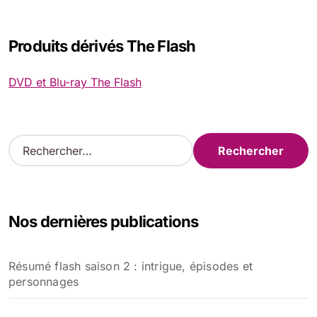
Produits dérivés The Flash
DVD et Blu-ray The Flash
R
e
c
h
e
Nos dernières publications
r
c
h
Résumé flash saison 2 : intrigue, épisodes et
e
personnages
r
: