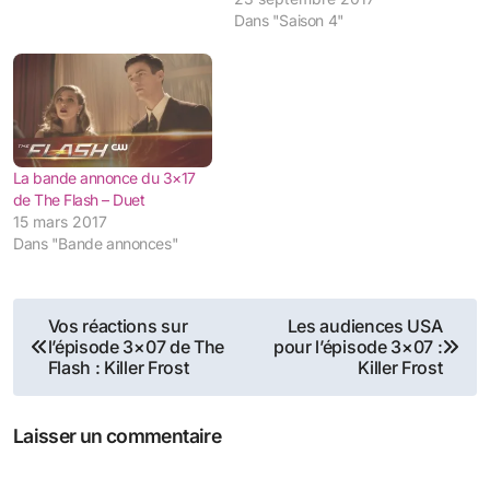
Dans "Saison 4"
La bande annonce du 3×17
de The Flash – Duet
15 mars 2017
Dans "Bande annonces"
Navigation
Vos réactions sur
Les audiences USA
l’épisode 3×07 de The
pour l’épisode 3×07 :
de
Flash : Killer Frost
Killer Frost
l’article
Laisser un commentaire