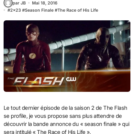
par JB
Mai 18, 2016
#
2x23
#
Season Finale
#
The Race of His Life
Le tout dernier épisode de la saison 2 de The Flash
se profile, je vous propose sans plus attendre de
découvrir la bande annonce du « season finale » qui
sera intitulé « The Race of His Life ».