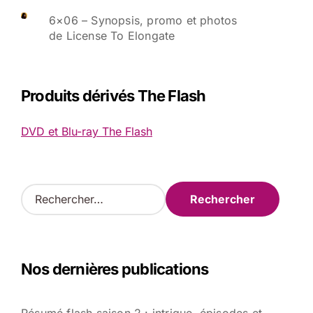
6×06 – Synopsis, promo et photos
de License To Elongate
Produits dérivés The Flash
DVD et Blu-ray The Flash
R
e
c
h
e
Nos dernières publications
r
c
h