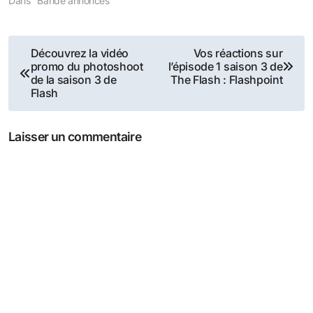
Dans "Bande annonces"
Navigation
Découvrez la vidéo
Vos réactions sur
promo du photoshoot
l’épisode 1 saison 3 de
de
de la saison 3 de
The Flash : Flashpoint
Flash
l’article
Laisser un commentaire