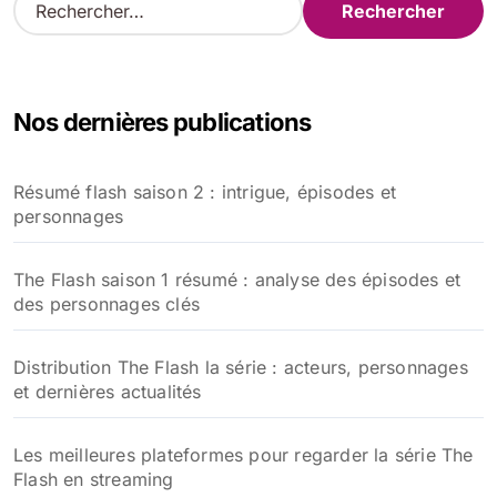
e
c
h
e
Nos dernières publications
r
c
h
Résumé flash saison 2 : intrigue, épisodes et
e
personnages
r
:
The Flash saison 1 résumé : analyse des épisodes et
des personnages clés
Distribution The Flash la série : acteurs, personnages
et dernières actualités
Les meilleures plateformes pour regarder la série The
Flash en streaming