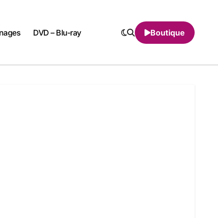
nnages
DVD – Blu-ray
Boutique