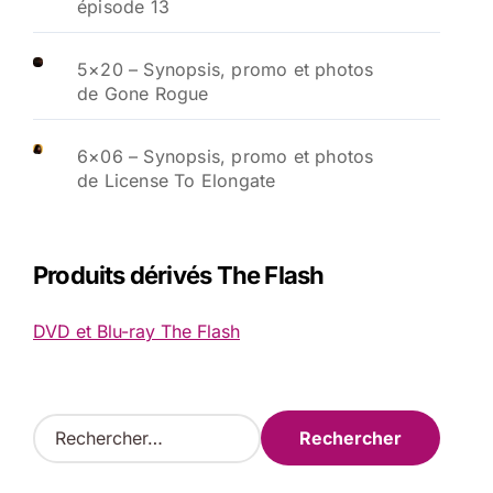
épisode 13
5×20 – Synopsis, promo et photos
de Gone Rogue
6×06 – Synopsis, promo et photos
de License To Elongate
Produits dérivés The Flash
DVD et Blu-ray The Flash
R
e
c