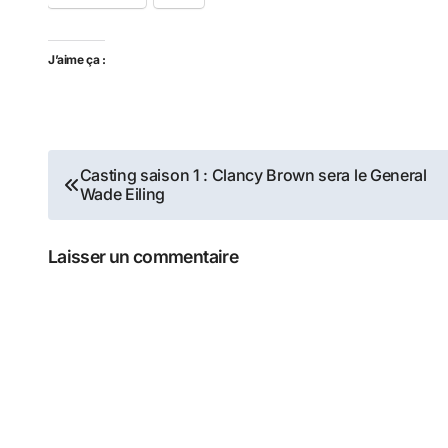
J’aime ça :
Navigation
Casting saison 1 : Clancy Brown sera le General
Wade Eiling
de
l’article
Laisser un commentaire