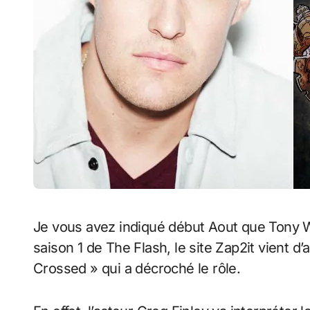
Je vous avez indiqué début Aout que Tony Woodward alias Girder allait apparaitre dans la
saison 1 de The Flash, le site Zap2it vient d
Crossed » qui a décroché le rôle.