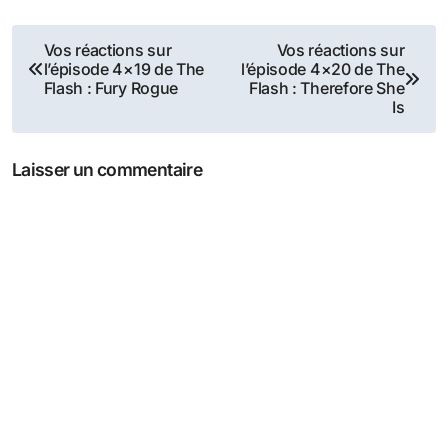
Navigation
Vos réactions sur
Vos réactions sur
l’épisode 4×19 de The
l’épisode 4×20 de The
de
Flash : Fury Rogue
Flash : Therefore She
Is
l’article
Laisser un commentaire