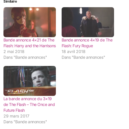
Similaire
Bande annonce 4×21 de The
Bande annonce 4×19 de The
Flash: Harry and the Harrisons
Flash: Fury Rogue
2 mai 2018
18 avril 2018
Dans "Bande annonces"
Dans "Bande annonces"
La bande annonce du 3×19
de The Flash – The Once and
Future Flash
29 mars 2017
Dans "Bande annonces"