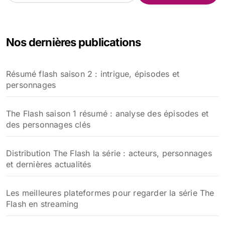
c
h
e
Nos dernières publications
r
c
h
Résumé flash saison 2 : intrigue, épisodes et
e
personnages
r
:
The Flash saison 1 résumé : analyse des épisodes et
des personnages clés
Distribution The Flash la série : acteurs, personnages
et dernières actualités
Les meilleures plateformes pour regarder la série The
Flash en streaming