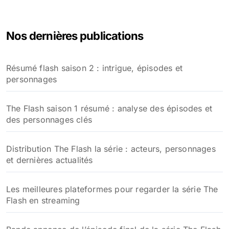
c
h
e
Nos dernières publications
r
c
h
Résumé flash saison 2 : intrigue, épisodes et
e
personnages
r
:
The Flash saison 1 résumé : analyse des épisodes et
des personnages clés
Distribution The Flash la série : acteurs, personnages
et dernières actualités
Les meilleures plateformes pour regarder la série The
Flash en streaming