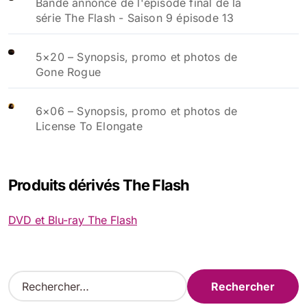
Bande annonce de l'épisode final de la
série The Flash - Saison 9 épisode 13
5×20 – Synopsis, promo et photos de
Gone Rogue
6×06 – Synopsis, promo et photos de
License To Elongate
Produits dérivés The Flash
DVD et Blu-ray The Flash
R
e