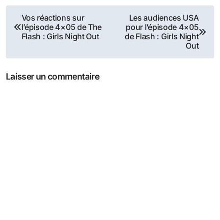
Navigation
Vos réactions sur
Les audiences USA
l’épisode 4×05 de The
pour l’épisode 4×05
de
Flash : Girls Night Out
de Flash : Girls Night
Out
l’article
Laisser un commentaire