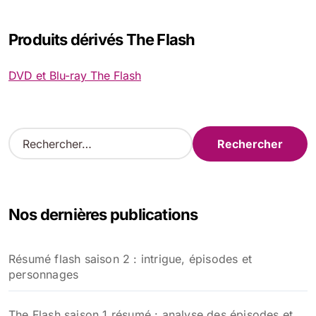
Produits dérivés The Flash
DVD et Blu-ray The Flash
R
e
c
h
e
Nos dernières publications
r
c
h
Résumé flash saison 2 : intrigue, épisodes et
e
personnages
r
:
The Flash saison 1 résumé : analyse des épisodes et