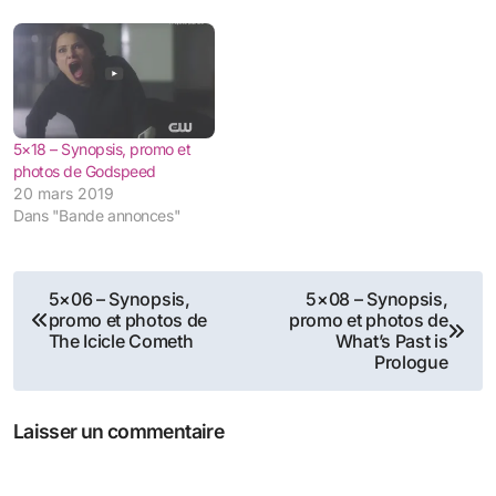
5×18 – Synopsis, promo et
photos de Godspeed
20 mars 2019
Dans "Bande annonces"
Navigation
5×06 – Synopsis,
5×08 – Synopsis,
promo et photos de
promo et photos de
de
The Icicle Cometh
What’s Past is
Prologue
l’article
Laisser un commentaire