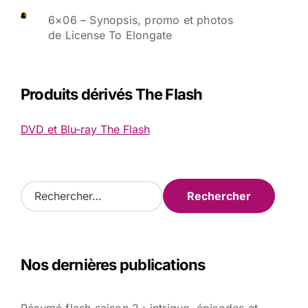
6×06 – Synopsis, promo et photos
de License To Elongate
Produits dérivés The Flash
DVD et Blu-ray The Flash
R
e
c
h
e
Nos dernières publications
r
c
h