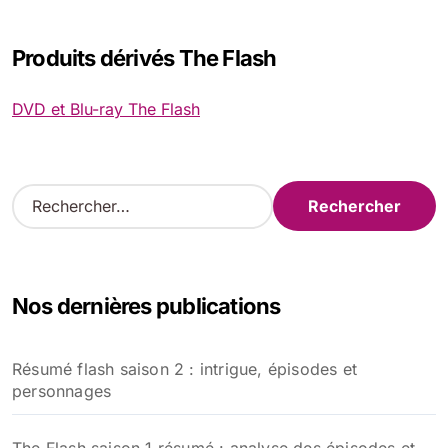
Produits dérivés The Flash
DVD et Blu-ray The Flash
R
e
c
h
e
Nos dernières publications
r
c
h
Résumé flash saison 2 : intrigue, épisodes et
e
personnages
r
: