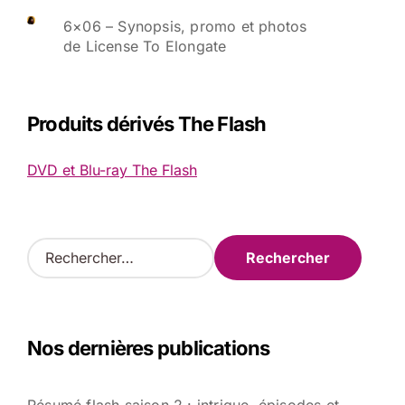
6×06 – Synopsis, promo et photos
de License To Elongate
Produits dérivés The Flash
DVD et Blu-ray The Flash
R
e
c
h
e
Nos dernières publications
r
c
h