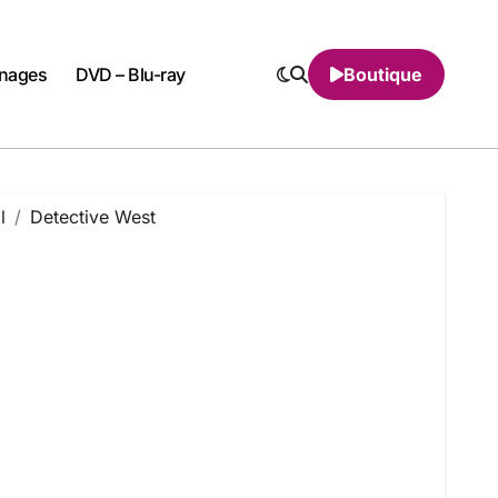
nnages
DVD – Blu-ray
Boutique
l
Detective West